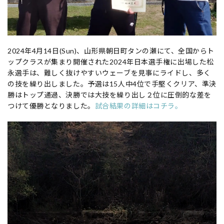
2024年4月14日(Sun)、山形県朝日町タンの瀬にて、全国からト
ップクラスが集まり開催された2024年日本選手権に出場した松
永選手は、難しく抜けやすいウェーブを見事にライドし、多く
の技を繰り出しました。予選は15人中4位で手堅くクリア、準決
勝はトップ通過、決勝では大技を繰り出し２位に圧倒的な差を
つけて優勝となりました。
試合結果の詳細はコチラ。